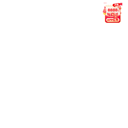
可以自己开播的app