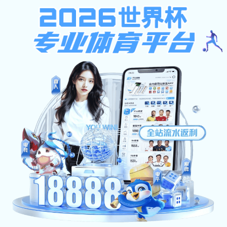
下载溜溜体育(中国)官方网站
单机10博网体育备用网址下载单机10博网体育备用网址下载基
最新10博网体育备用网址
|
热门10博网体育备用网址
|
10博
体育备用网址大全
|
10博网体育备用网址专题
10博网体育备用网址榜单
专题
系列10博网体育备用网址
街机模拟
产品库
首
页
单
机