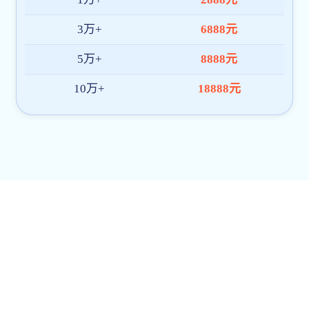
下载
772310博网体育备用网址盒子
26-05-06
69.1M
v5.8.2官方最新版
推荐下载溜溜体育(中国)官方网站：
772310博网体育备用
网址盒子是专为安卓手机10博网体育备用网址玩家打造的
10博网体育备用网址资源集合应用，提供最新最全的安卓
手机网游、单机10博网体育备用网址下载。
下载
虫虫助手官方最新版
26-03-28
75.5M