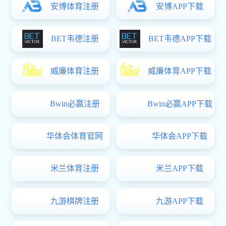
下载溜溜体育(中国)官方网站:mod10博网体育备用网
址盒子下载安装_安卓mod10博网体育备用网址盒子
个好用?破解mod10博网体育备用网址盒子下载
安卓mod10博网体育备用网址盒子哪个好用?破解mod10博网体
备用网址盒子下载,最近不少玩家都喜欢在mod10博网体育备用
址盒子中找10博网体育备用网址，当然好处很多，可以找到各
有意思的破解小10博网体育备用网址，玩10博网体育备用网址
时候感觉更爽，有无限钻石、无限金币、去广告等资源，另外