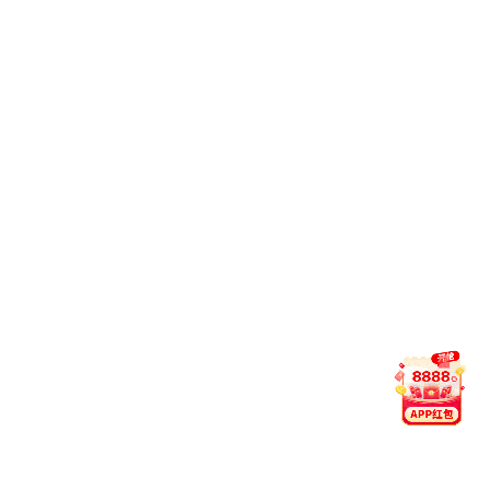
蜂窝，主要提供各种海量热门手游的脚本，比如现在热门
的吃鸡10博网体育备用网址，还有不少bt武侠、仙侠、传
奇10博网体育备用网址等等
下载
葫芦侠安卓最新2026版
26-02-21
33.7M
v4.4.1.6官方最新版
推荐下载溜溜体育(中国)官方网站：
葫芦侠是一款专门针
对安卓手机10博网体育备用网址的通用修改器，通过修改