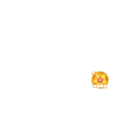
下载
葫芦侠3楼
26-01-06
34.3M
v4.4.0.3 官方最新版
推荐下载溜溜体育(中国)官方网站：
葫芦侠3楼是一款手
爱好者们聚集地的玩家社区软件，在这里有很多玩家一起
互助分享适用葫芦修改神器的成功经
下载