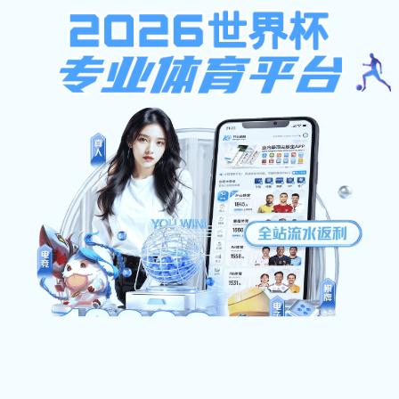
下载溜溜体育(中国)官方网站
单机10博网体育备用网址下载单机10博网体育备用网址下载基
最新10博网体育备用网址
|
热门10博网体育备用网址
|
10博
体育备用网址大全
|
10博网体育备用网址专题
10博网体育备用网址榜单
专题
系列10博网体育备用网址
街机模拟
产品库
首
页
单
机