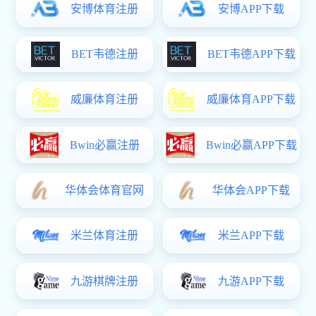
下载溜溜体育(中国)官方网站:安卓10博网体育备用网
址盒子_安卓10博网体育备用网址盒子下载_手机10博
网体育备用网址盒子排行榜
随着手机10博网体育备用网址越来越火爆，安卓10博网体育备
网址盒子也开始在移动端普及起来，使用安卓10博网体育备用
址盒子可以让玩家朋友们在10博网体育备用网址中操作起来更
的简单方便，从而体验到更多的10博网体育备用网址乐趣。目
市面上的手游盒子很多，各具特色，小编特意找了几个比较不
的推荐给大家，有需要的朋友可以在下面免费下载！