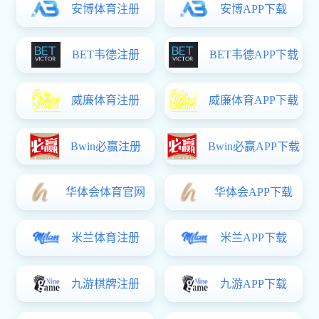
下载地址
用户评论
最新应用
下载溜溜体育(中国)官方网站:索尼PlayMemories Mob