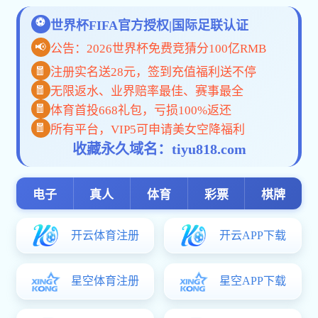
下载
软件下载
街机10博网体育备用网址
中文10博网体育备用网址
安卓10博网体育备用网址
模拟器大全
10博网体育备用网址排行榜
|
单机10博网体育备用网址大全
|
精美截图
视频播放音频播放媒体制作网络电视音频处理视频处理唱歌录
视频下载伴奏软件视频剪辑
当前位置：
首页
→
媒体软件
→
音频播放
→ QQ音乐 18.7.
应用截图
应用介绍
相关应用
使用攻略