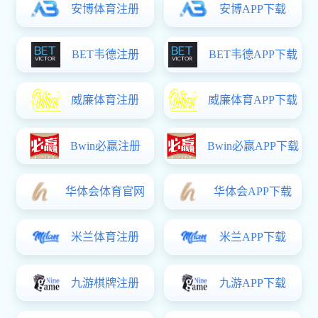
下载地址
用户评论
最新应用
下载溜溜体育(中国)官方网站:QQ音乐
18.7.5313.0