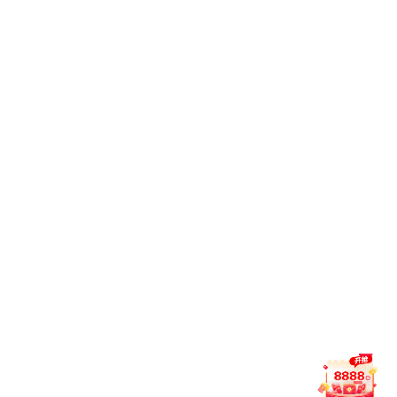
- 播放体验优化，减少卡顿更加流畅
- 播放器稳定性优化，问题修复
相关应用
相关攻略
腾讯QQ音乐将推出XBOX ONE国行主机专供App
qq飞车手游圣光灵狐和极地龙龟对比介绍 哪个好
QQ飞车手游黑耀闪电改装方案 黑耀闪电怎么改装好
QQ飞车手游圣殿光辉礼盒值得买吗？颜控必备
QQ炫舞手游如何得高分？ 新手高分技巧
QQ华夏手游暗巫加点攻略 QQ华夏手游暗巫怎么加点？
qq飞车专属流量包怎么退订？qq飞车客户端流量包退订
QQ玩一玩应用在哪？QQ玩一玩入口介绍
QQ飞车手游西部矿山美洲大峡谷攻略视频