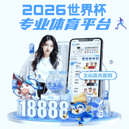
下载溜溜体育(中国)官方网站
单机10博网体育备用网址下载单机10博网体育备用网址下载基
最新10博网体育备用网址
|
热门10博网体育备用网址
|
10博
体育备用网址大全
|
10博网体育备用网址专题
10博网体育备用网址榜单
专题
系列10博网体育备用网址
街机模拟
产品库
首
页
单
机