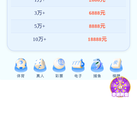
下载溜溜体育(中国)官方网站:软件功能
点击心形按钮，一键将喜欢的歌曲快速保存到云端的"我喜欢"歌
我的音乐
收录所有你创建、订阅的歌单，收藏的歌曲，并保存在云端。登
点歌全新升级
点歌更加便捷，同时为你收录与好友所有的点歌信息。听到哪，
引入QQ好友关系链可以查看好友的音乐主页，探索好友收藏的
听抢先体验，带给您更完美的试听享受。单曲态单曲态提供歌曲
论。离线播放断网环境可以收听最近在QQ音乐播放过的歌曲。
验。定时关机新增定时关机和下载完成后关机功能，更低碳环
拖到播放列表或收藏列表。
下载溜溜体育(中国)官方网站:更新日志