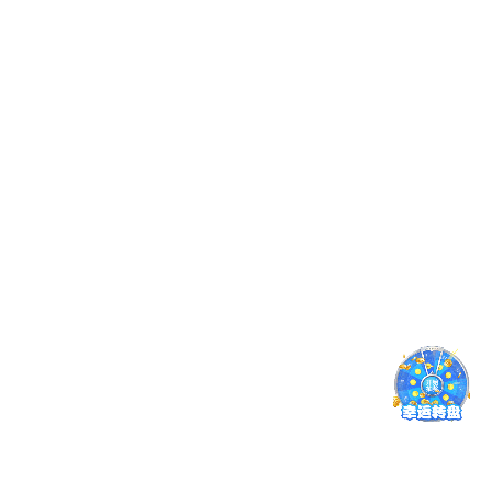
免费版
5
Chromium PortableV43.0.2326.0
绿色免费版
6
Steam客户端V2.10.91.91 官方
版
7
飞来微信群体发送软件（友邦
微信营销）V8.6
8
胭脂赵丽颖Q版表情包高清版
9
仮名ゆたか 的仓鼠表情包高清
版
10
姚头叹琦表情包v1.0
动作冒险
射击10博网体育备用网址
动作10博网体育备用网址
策略模拟