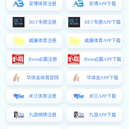
下载地址
用户评论
最新应用
下载溜溜体育(中国)官方网站:Firefox火狐浏览器
v1