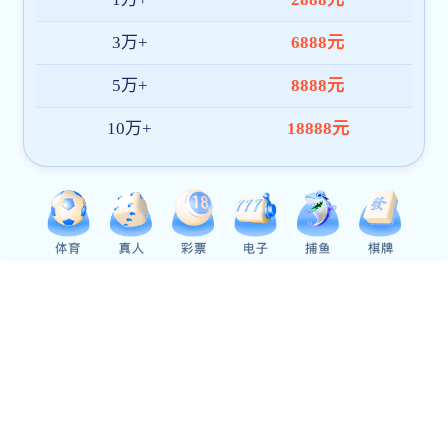
随着Mozilla FireFox 54的到来，这款开源浏览器走入
不过老旧的插件（如Flash）让浏览器在多线程运行时问题百出，在Fi
题：比如，在55版本中，运行Flash控件将默认需要用户确认
Firefox将开始支持WebVR。
Mozilla表示：“WebVR将虚拟现实技术整合到上网体验中，在
示：“该技术配合WebGL来渲染3D图形，API能够将浏览器
VR设备进行观看体验。”
Mozilla表示，WebVR将能支持HTC Vive和Oculus Rift
络上的一级体验，为网络平台的开放性和相互操作性带来无限可
随着时间的推移，所有的浏览器开发商都开始共享它们的WebVR符
容能在各个不同的平台和实施中都能发挥作用。虽然Firefox最初将只支持H
一计划，未来它将势必能够兼容任何一款VR头套。
下载溜溜体育(中国)官方网站:更新日志