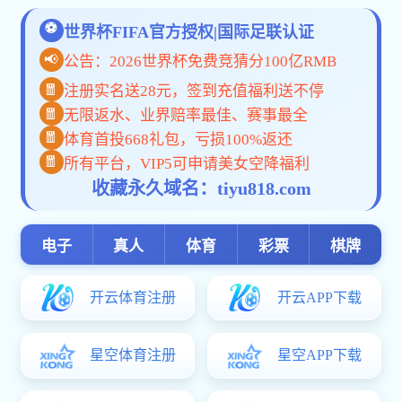
下载
软件下载
街机10博网体育备用网址
中文10博网体育备用网址
安卓10博网体育备用网址
模拟器大全
10博网体育备用网址排行榜
|
单机10博网体育备用网址大全
|
精美截图
压缩解压光盘工具文字输入杀毒软件文件处理转换翻译股票证
办公学习编程软件虚拟光驱
当前位置：
首页
→
应用软件
→
杀毒软件
→ U盘快捷方式杀毒软
应用截图
应用介绍
相关应用
使用攻略