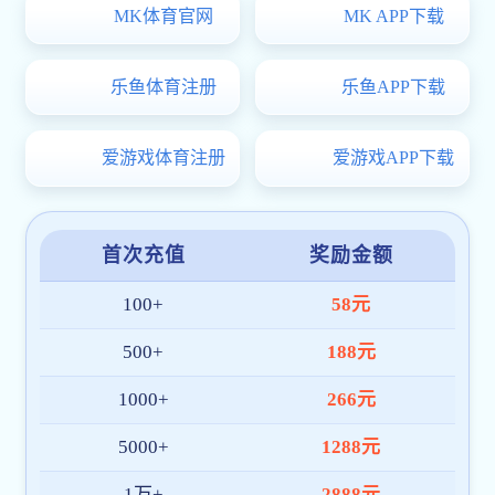
应用介绍
小编之前去什么网吧，插入U盘就会中毒，特别是快捷方式这种
方式呢？这里给大家提供U盘快捷方式杀毒软件Shortcut Virus Fi