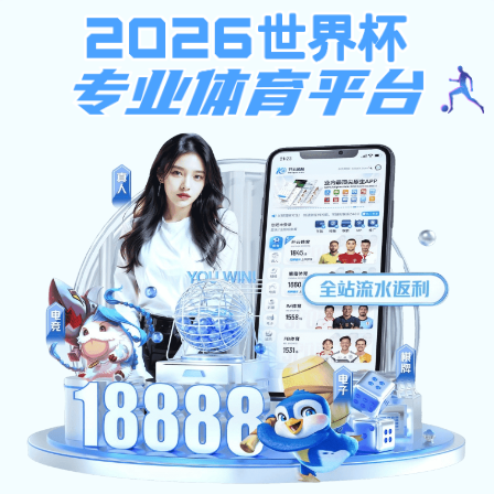
下载溜溜体育(中国)官方网站
单机10博网体育备用网址下载单机10博网体育备用网址下载基
最新10博网体育备用网址
|
热门10博网体育备用网址
|
10博
体育备用网址大全
|
10博网体育备用网址专题
10博网体育备用网址榜单
专题
系列10博网体育备用网址
街机模拟
产品库
首
页
单
机