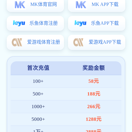
应用介绍
QQ浏览器是腾讯公司推出的一款功能强大免费新生代浏览器，使用
面交互及程序框架，目的是为用户打造一款快速、稳定、安全的
下载溜溜体育(中国)官方网站:QQ浏览器特色
4M安装包 –简约而不简单！小体积带来大能量!
0.39秒冷启动速度 –业界第一 瞬间开启
QQ帐号 –最好记的网络收藏帐号