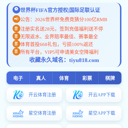
下载
软件下载
街机10博网体育备用网址
中文10博网体育备用网址
安卓10博网体育备用网址
模拟器大全
10博网体育备用网址排行榜
|
单机10博网体育备用网址大全
|
精美截图
网页浏览下载工具FTP工具聊天工具网络共享广告拦截即时通
视频聊天邮件客户端网盘工具
当前位置：
首页
→
网络工具
→
网页浏览
→ QQ浏览器 V1
应用截图
应用介绍
相关应用
使用攻略