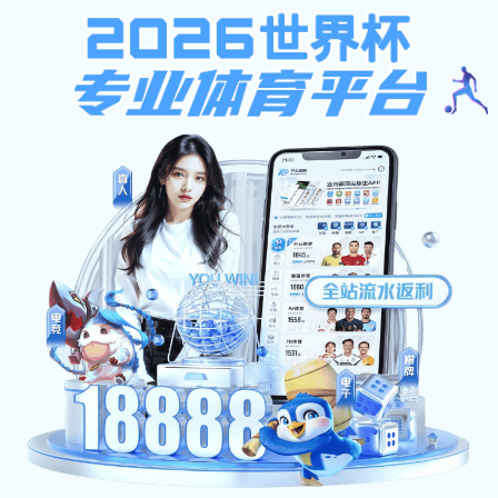
下载溜溜体育(中国)官方网站
单机10博网体育备用网址下载单机10博网体育备用网址下载基
最新10博网体育备用网址
|
热门10博网体育备用网址
|
10博
体育备用网址大全
|
10博网体育备用网址专题
10博网体育备用网址榜单
专题
系列10博网体育备用网址
街机模拟
产品库
首
页
单
机