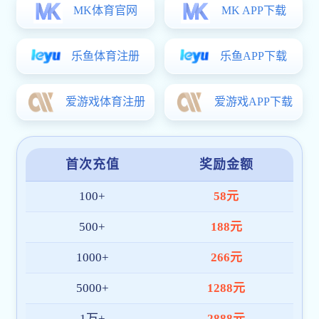
应用介绍
有道云会议
软件是一款便捷的视频会议工具，高效的功能服务，
时大型培训也是可以的，轻松一键就能加入会议当中，有需要就
下载溜溜体育(中国)官方网站:软件介绍
有道云会议是一款由有道官方最新正式推出的视频会议软件，
且支持多方视频，适用于会议办公和招聘面试等多种场景，有需
下载溜溜体育(中国)官方网站:软件亮点