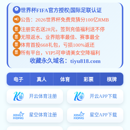
下载
软件下载
街机10博网体育备用网址
中文10博网体育备用网址
安卓10博网体育备用网址
模拟器大全
10博网体育备用网址排行榜
|
单机10博网体育备用网址大全
|
精美截图
压缩解压光盘工具文字输入杀毒软件文件处理转换翻译股票证
办公学习编程软件虚拟光驱
当前位置：
首页
→
应用软件
→
办公学习
→ 有道云会议桌面
应用截图
应用介绍
相关应用
使用攻略