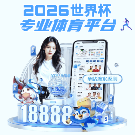
下载溜溜体育(中国)官方网站
单机10博网体育备用网址下载单机10博网体育备用网址下载基
最新10博网体育备用网址
|
热门10博网体育备用网址
|
10博
体育备用网址大全
|
10博网体育备用网址专题
10博网体育备用网址榜单
专题
系列10博网体育备用网址
街机模拟
产品库
首
页
单
机