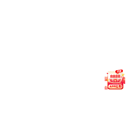
立即下载
立即下载
气球对对碰pc版下载
园庭色灰汉化版
14.1M / 06-05
26.2M / 06-05
立即下载
立即下载