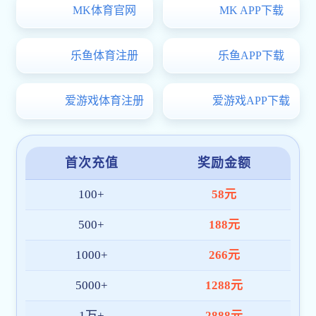
应用介绍
极客编辑器
是一款功能强大的富文本编辑器，大家可以在这里进
事本，安全可靠，能保护好用户的数据，有多种功能支持，快来
下载溜溜体育(中国)官方网站:基本简介
极客编辑器是一个所见即所得（WYSIWYG）富文本沉浸式效
Markdown语法输入。它重视写作者内容隐私及数据安全，目前已支持本
仓库图片资源存储。
当前，编辑器除了支持常用内容块外，并支持了代码块、LaTex数学