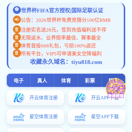
单
机
下载
软件下载
街机10博网体育备用网址
中文10博网体育备用网址
安卓10博网体育备用网址
模拟器大全
10博网体育备用网址排行榜
|
单机10博网体育备用网址大全
|
精美截图
角色扮演策略塔防体育竞速冒险解谜养成经营新开户送自助体
金39益智卡牌对战动作格斗飞行射击棋牌平台
您的位置：
首页
→
安卓网游
→
音乐节奏
→ QQ炫舞手机版 9.7.2