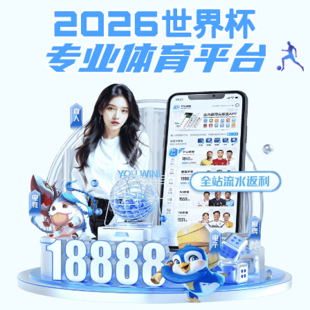
下载溜溜体育(中国)官方网站
单机10博网体育备用网址下载单机10博网体育备用网址下载基
地
最新10博网体育备用网址
|
热门10博网体育备用网址
|
10博
网体育备用网址大全
|
10博网体育备用网址专题
10博网体育备用网址榜单
专题
系列10博网体育备用网址
街机模拟
产品库
区块链
首
页