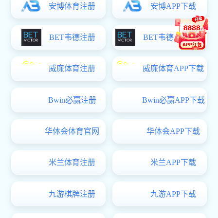
下载溜溜体育(中国)官方
网站:QQ炫舞手机版
好玩
0
坑爹
0
安卓下载
版本：
9.7.2
分类：
音乐节奏
大小：
464.3M
语言：
中文
时间：
2026-07-09 07:41
星级：
官网：https://www.bilibili.com/blackboard/priv