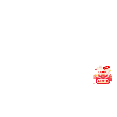
超贵，就是搭配极其多。而这次网易则要良心了很多——例
限制，不知从什么时候开始，体力值的设置似乎成了免费
rpg，统统加入体力值用以增加用户付费率，然而漫长的
此体力值的设定在促进了用户付费行为的同时也导致了用
游》中，玩家可以毫无顾虑的畅快10博网体育备用网址，
的货币或时间成本。
10博网体育备用网址中良好的竞争性也是让玩家沉淀下来
参与每日竞赛来获得高额的奶酪奖励，另一方面在无尽模式
x%玩家”的提示，玩家由此产生对于竞争性的直观感受，
行为。
10博网体育备用网址中关卡模式和无尽模式的结合，满足
在上班途中、厕所蹲坑以及排队间隙花费几分钟完成一个
午，慵懒的窝在沙发上，开启无尽模式，就仿佛坐上了哆