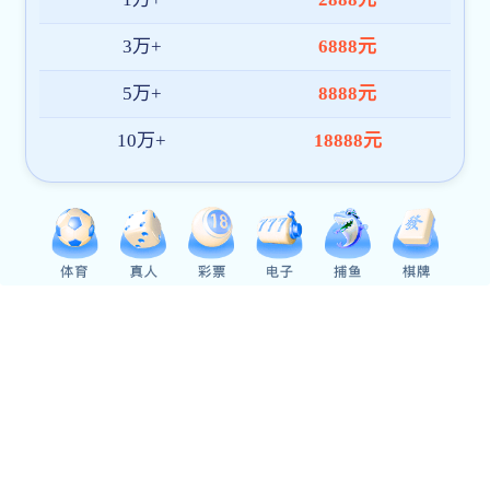
天天酷跑1.0.139.0
安卓版
新开户送自助体验金39
益智
消灭星星开心版最
新版2.2.7
新开户送自助体验金39
益智
水果忍者炫酷版
v2.1.6
新开户送自助体验金39
益智
精选排行榜
侠剑奇缘
口袋精灵宝可梦
宠将
区块链10博网体育备用