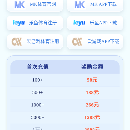
APP推荐
魔龙迷宫中文版
v2.0
新开户送自助体验金39
益智
Anger of Stick
2(愤怒的火柴人
新开户送自助体验金39
2)v1.0.6
益智
滑雪大冒险官方版
v2.3.16 安卓版
新开户送自助体验金39
益智
猪猪侠之百变联盟
v1.6.2
新开户送自助体验金39
益智
消灭苹果6v1.2
新开户送自助体验金39
益智