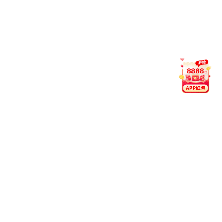
气球对对碰pc版下载
园庭色灰汉化版
14.1M / 06-05
26.2M / 06-05
立即下载
立即下载
大盗朋克
皇家拼图2
8M / 06-04
156M / 06-04