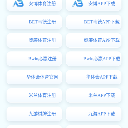
下载地址
用户评论
最新应用
下载溜溜体育(中国)官方网站:QQ8.8
官方版