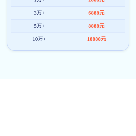
视频聊天：亲朋好友，想念不如相见。
文件传输：手机、电脑多端互传，方便快捷。
空间动态：更快获知好友动态，分享生活留住感动。
个性装扮：主题、名片、彩铃、气泡、挂件自由选。
10博网体育备用网址中心：天天、全民等热门手游，根本停不
移动支付：话费充值、网购、转账收款，一应俱全。
QQ运用：同步苹果-健康（HealthKit）运动数据，与好友PK
下载溜溜体育(中国)官方网站:更新内容
视频通话趣味聊，动态挂件、互动表情，乐趣不断；
资料卡·动态头像，录制视频让头像动起来；
拍照后可直接编辑图片，立刻分享你的原创趣图；