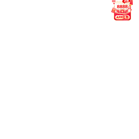
病，各种症状的
下载溜溜体育(
更新时间:
2022-0
腾讯Tim最新绿
升级了针对办公打
的用户快来下载吧
下载溜溜体育(
更新时间:
2021-1
《陌陌》是一款
个人信息和距离
打开陌陌，总有新
下载溜溜体育(
更新时间:
2021-0
66语音电脑版是
址玩家打造的，用
语音电脑版，下
下载溜溜体育(
更新时间:
2021-0
贝聊是一个幼教A
心，服务超预期，
能介绍信息发布
下载溜溜体育(
更新时间:
2021-0