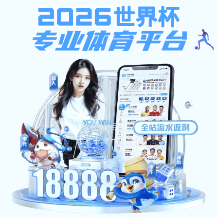
下载溜溜体育(中国)官方网站
单机10博网体育备用网址下载单机10博网体育备用网址下载基
最新10博网体育备用网址
|
热门10博网体育备用网址
|
10博
体育备用网址大全
|
10博网体育备用网址专题
10博网体育备用网址榜单
专题
系列10博网体育备用网址
街机模拟
产品库
首
页
单
机