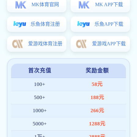
10博网体育
备用网址介
由于法律法规，本站暂不提供下载，请大家购买正版！
绍
空洞骑士(Hollow Knight)
是一款画质非常精美而且充满无限乐趣
中拥有着各种各样高难度的关卡。在这里你不仅可以感受复杂
解开每一个关卡的限制，并且寻找线索，找到事情背后的真相。