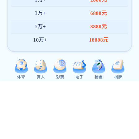
下载溜溜体育(中国)官方网站:个人评测
尽管地面世界看上去就像是另一款《我的世界》，但《泰拉瑞亚
备用网址内容相当之丰富，究竟如何，还得玩了10博网体育备
欢。音效与10博网体育备用网址风格相当吻合。
下载溜溜体育(中国)官方网站:操作指南