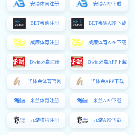
10博网体育备用网址攻略
下载地址
10博网体育备用网址评论
最新10博网体育备用网址
下载溜溜体育(中国)官方网站:泰拉瑞亚
Terraria中