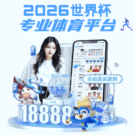
下载溜溜体育(中国)官方网站
单机10博网体育备用网址下载单机10博网体育备用网址下载基
最新10博网体育备用网址
|
热门10博网体育备用网址
|
10博
体育备用网址大全
|
10博网体育备用网址专题
10博网体育备用网址榜单
专题
系列10博网体育备用网址
街机模拟
产品库
首
页
单
机