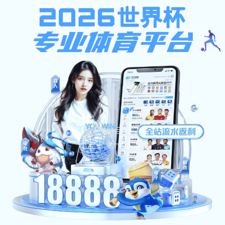
下载溜溜体育(中国)官方网站
单机10博网体育备用网址下载单机10博网体育备用网址下载基
最新10博网体育备用网址
|
热门10博网体育备用网址
|
10博
体育备用网址大全
|
10博网体育备用网址专题
10博网体育备用网址榜单
专题
系列10博网体育备用网址
街机模拟
产品库
首
页
单
机