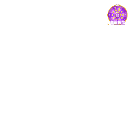
短视频特效制作appV4.5.24手机版
83.8M
下载
多闪appv39.0.0
173.6M
下载