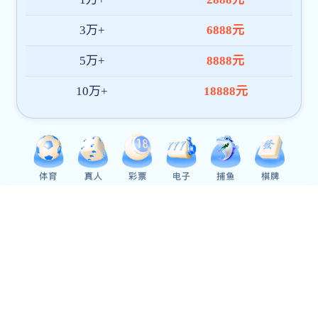
闪烁之光安卓版
v4.3.5手机版
角色扮演
画江湖2.5.1
角色扮演
神谕之歌官方版
1.1.7.2
角色扮演
精选排行榜
梦幻西游手游2020版
王者荣耀
乐高无限
和平精英