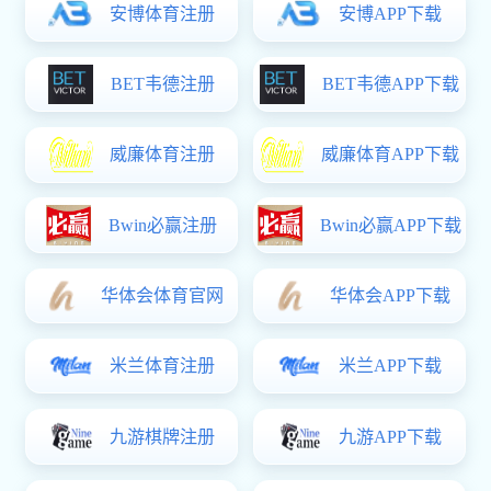
下载溜溜体育(中国)官方
网站:原神手游
好玩
0
坑爹
0
安卓下载
版本：
v6.7.0最新版
分类：
角色扮演
大小：
444.7M
语言：
中文
时间：
2026-07-01 14:50
星级：
官网：暂无