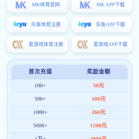
APP推荐
王者荣耀国际版
honor of kings官
角色扮演
方最新版v11.4.1.1
安卓版
王者荣耀v11.4.1.1
官方版
角色扮演
原神手游v6.7.0最
新版
角色扮演
天地劫幽城再临官
方版v1.65.0最新
角色扮演
版
航海王燃烧意志官
方版
角色扮演
v4.0.0.497491安
卓版