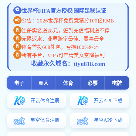
单
机
下载
软件下载
街机10博网体育备用网址
中文10博网体育备用网址
安卓10博网体育备用网址
模拟器大全
10博网体育备用网址排行榜
|
单机10博网体育备用网址大全
|
精美截图
角色扮演策略塔防体育竞速冒险解谜养成经营新开户送自助体
金39益智卡牌对战动作格斗飞行射击棋牌平台
您的位置：
首页
→
安卓网游
→
角色扮演
→ 原神手游 v6.7.0最新版