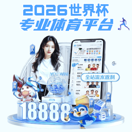
下载溜溜体育(中国)官方网站
单机10博网体育备用网址下载单机10博网体育备用网址下载基
地
最新10博网体育备用网址
|
热门10博网体育备用网址
|
10博
网体育备用网址大全
|
10博网体育备用网址专题
10博网体育备用网址榜单
专题
系列10博网体育备用网址
街机模拟
产品库
区块链
首
页