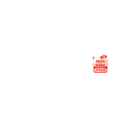
原神相关新闻
1.《原神》莫娜生日贺图「你给的生日礼物，唔…我会带