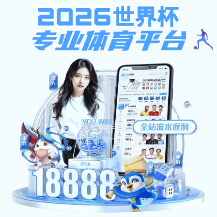
下载溜溜体育(中国)官方网站
单机10博网体育备用网址下载单机10博网体育备用网址下载基
地
最新10博网体育备用网址
|
热门10博网体育备用网址
|
10博
网体育备用网址大全
|
10博网体育备用网址专题
10博网体育备用网址榜单
专题
系列10博网体育备用网址
街机模拟
产品库
区块链
首
页