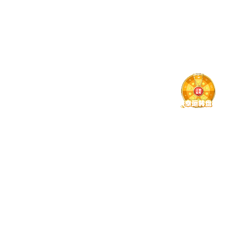
应用信息
名称：
小涵主题
版本：
3.6
包名：
com.ilock.ios.lockscreen
MD5值：
c55fbb6b93648f364dd2ddce6b63f36c
相关专题