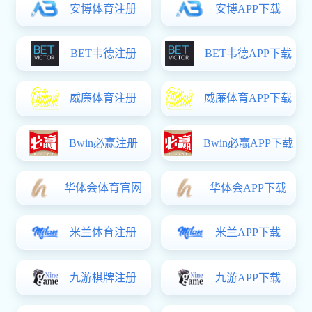
下载溜溜体育(中国)官方
网站:小涵主题安装包下载
最新版
好玩
0
坑爹
0
安卓下载
版本：
v3.6安卓版
分类：
手机桌面
大小：
16.3M
语言：
中文
时间：
2025-01-03 18:23
星级：
官网：暂无