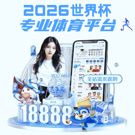
下载溜溜体育(中国)官方网站
单机10博网体育备用网址下载单机10博网体育备用网址下载基
地
最新10博网体育备用网址
|
热门10博网体育备用网址
|
10博
网体育备用网址大全
|
10博网体育备用网址专题
10博网体育备用网址榜单
专题
系列10博网体育备用网址
街机模拟
产品库
首
页
单