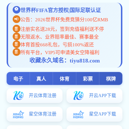
机
下载
软件下载
街机10博网体育备用网址
中文10博网体育备用网址
安卓10博网体育备用网址
模拟器大全
10博网体育备用网址排行榜
|
单机10博网体育备用网址大全
|
精美截图
影音媒体聊天通讯手机工具生活应用办公必备拍照摄影金融理
社交平台教育培训旅游出行
您的位置：
首页
→
手机软件
→
手机桌面
→ 小涵主题安装包下载最新版 v3.6安卓版