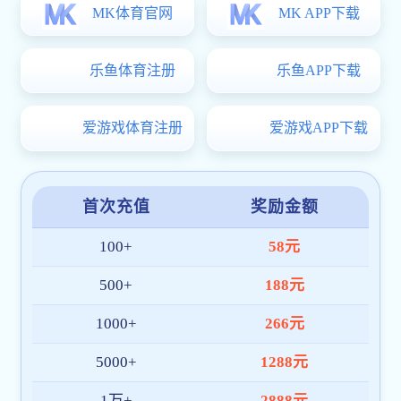
APP推荐
光环助手
2026v5.45.1官方
手机工具
最新版
微店输入法v1.4.0
安卓版
手机工具
vivo应用商店
v9.17.21.0官方最
手机工具
新版
爱吾10博网体育备
用网址宝盒安卓版
手机工具
v2.5.9.4
Freeme OS轻系统
V3.1.0官方免费版
手机工具
kingroot一键root