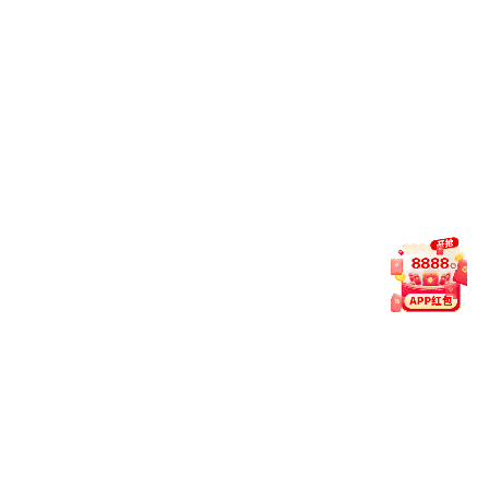
应用信息
名称：
AI问问
版本：
1.0.4
包名：
com.feichiangchun.chatai
MD5值：
db9fc786c84c8fdede59a89136404dd4
相关专题
下载地址