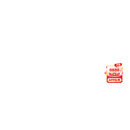
ridibooks漫
三星应用商店手表版apk