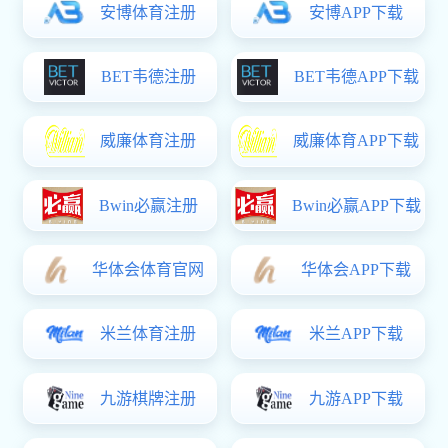
下载溜溜体育(中国)官方
网站:华为主题商店免付费
版
好玩
0
坑爹
0
安卓下载
版本：
11.0.9.303
分类：
手机工具
大小：
97.3M
语言：
中文
时间：
2026-06-28 16:54
星级：