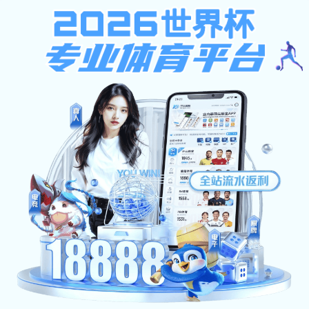
下载溜溜体育(中国)官方网站
单机10博网体育备用网址下载单机10博网体育备用网址下载基
地
最新10博网体育备用网址
|
热门10博网体育备用网址
|
10博
网体育备用网址大全
|
10博网体育备用网址专题
10博网体育备用网址榜单
专题
系列10博网体育备用网址
街机模拟
产品库
区块链
首
页