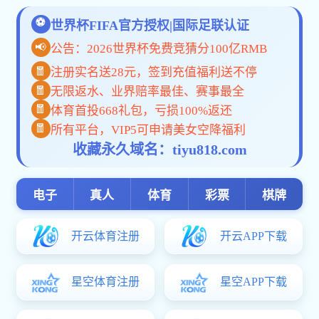
单
机
下载
软件下载
街机10博网体育备用网址
中文10博网体育备用网址
安卓10博网体育备用网址
模拟器大全
10博网体育备用网址排行榜
|
单机10博网体育备用网址大全
|
精美截图
角色扮演策略塔防体育竞速冒险解谜养成经营新开户送自助体
金39益智卡牌对战动作格斗飞行射击棋牌平台
您的位置：
首页
→
安卓网游
→
策略塔防
→ 部落冲突手游 v18.110.1官方版