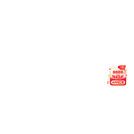
口袋妖怪的世界中文版v1.12.
绝区零手游安卓