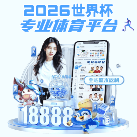
下载溜溜体育(中国)官方网站
单机10博网体育备用网址下载单机10博网体育备用网址下载基
地
最新10博网体育备用网址
|
热门10博网体育备用网址
|
10博
网体育备用网址大全
|
10博网体育备用网址专题
10博网体育备用网址榜单
专题
系列10博网体育备用网址
街机模拟
产品库
首
页
单