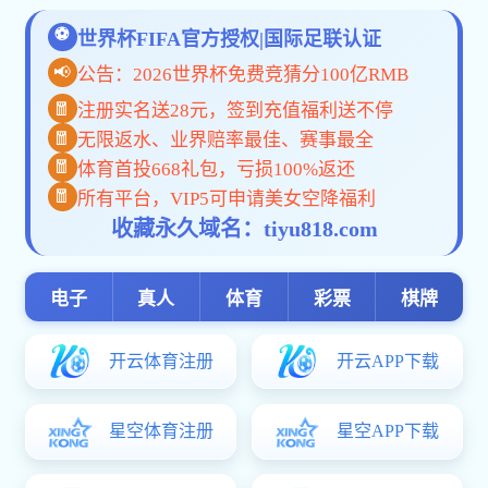
单
机
下载
软件下载
街机10博网体育备用网址
中文10博网体育备用网址
安卓10博网体育备用网址
模拟器大全
10博网体育备用网址排行榜
|
单机10博网体育备用网址大全
|
精美截图
角色扮演策略塔防体育竞速冒险解谜养成经营新开户送自助体
金39益智卡牌对战动作格斗飞行射击棋牌平台
您的位置：
首页
→
安卓网游
→
新开户送自助体验金39益智
→ 部落冲突:皇室战争
服安卓版 38.2.1