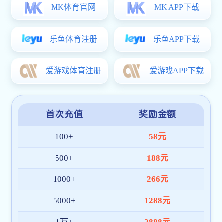
官网：http://www.fxxz.com
专区：
进入专区>
APP推荐
sky光遇北觅全物
品解锁版
新开户送自助体验金39
v0.33.7(394009)
益智
最新版
欧吉桑观察箱安卓
版
新开户送自助体验金39
益智
Atom Shooter(原
子射手安卓版)
新开户送自助体验金39
益智
消星星萌猫版1.6
新开户送自助体验金39
益智
水果泡泡龙1.4.1