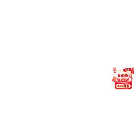
应用信息
名称：
部落冲突：皇室战争
版本：
38.2.1
包名：
com.tencent.tmgp.supercell.clashroyale