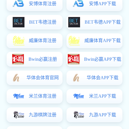
下载溜溜体育(中国)官方
网站:部落冲突:皇室战争
国服安卓版
好玩
0
坑爹
0
安卓下载
版本：
38.2.1
分类：
新开户送自助体验金39益智
大小：
1.28G
语言：
中文
时间：
2026-07-03 08:03
星级：