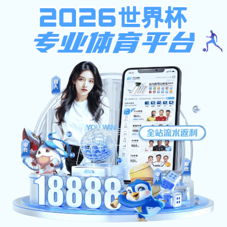
下载溜溜体育(中国)官方网站
单机10博网体育备用网址下载单机10博网体育备用网址下载基
地
最新10博网体育备用网址
|
热门10博网体育备用网址
|
10博
网体育备用网址大全
|
10博网体育备用网址专题
10博网体育备用网址榜单
专题
系列10博网体育备用网址
街机模拟
产品库
首
页
单