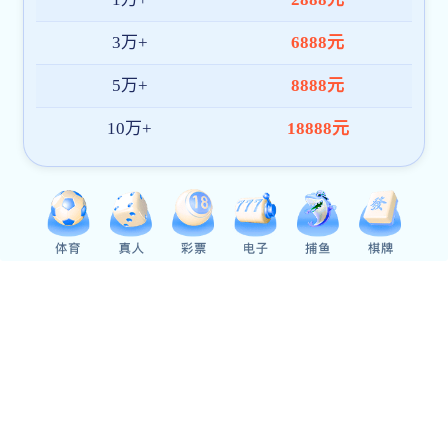
天天酷跑1.0.138.0
安卓版
新开户送自助体验金39
益智
消灭星星开心版最
新版2.2.7
新开户送自助体验金39
益智
水果忍者炫酷版
v2.1.6
新开户送自助体验金39
益智
精选排行榜
侠剑奇缘
口袋精灵宝可梦
宠将
区块链10博网体育备用