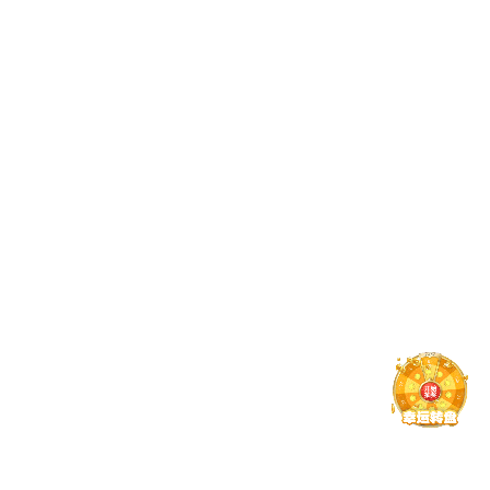
下载地址
下载溜溜体育(中国)官方网站:跑跑更健康照顾宝宝1
卓版
相关文章
绝地求生未来之役有防沉迷吗？绝地求生未来之役没
和平精英手游健康值是什么？健康值用途介绍
三国跑跑最新活动是什么？三国跑跑最新活动介绍
三国跑跑手游新手怎么玩？三国跑跑10博网体育备
这是我的战争幸存者健康通关心得
文明：太空健康值提升方法
《跑跑卡丁车》橙色神钟怎么得 橙色神钟获得方法
《跑跑卡丁车》骷髅骑兵9属性技能介绍
《跑跑卡丁车》2014年国庆登陆在线奖励介绍
《跑跑卡丁车》棉花糖9以及无限加速模式震撼登场