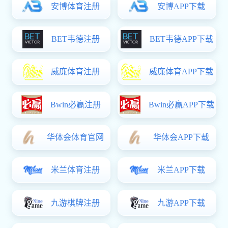
下载溜溜体育(中国)官方
网站:跑跑更健康照顾宝宝
10博网体育备用网址
好玩
0
坑爹
0
安卓下载
版本：
v1.1安卓版
分类：
新开户送自助体验金39益智
大小：
68.9M
语言：
中文
时间：
2025-08-19 10:39
星级：
官网：暂无