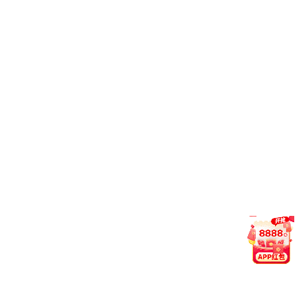
话说回来我被女生告白了啊汉化安装
花开溢香唤春来10博网体育备用网址
初恋彼此(初彼)10博网体育备用网址