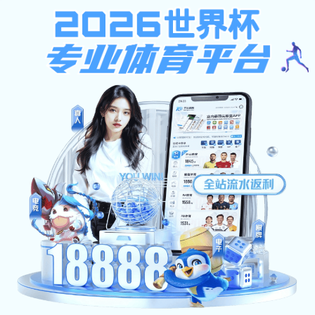
下载溜溜体育(中国)官方网站
单机10博网体育备用网址下载单机10博网体育备用网址下载基
地
最新10博网体育备用网址
|
热门10博网体育备用网址
|
10博
网体育备用网址大全
|
10博网体育备用网址专题
10博网体育备用网址榜单
专题
系列10博网体育备用网址
街机模拟
产品库
首
页
单