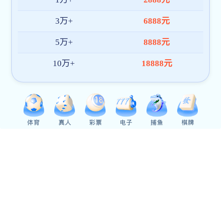
v4.3.5手机版
角色扮演
画江湖2.5.1
角色扮演
神谕之歌官方版
1.1.7.2
角色扮演
精选排行榜
梦幻西游手游2020版
王者荣耀
乐高无限
和平精英
奇迹mu手游