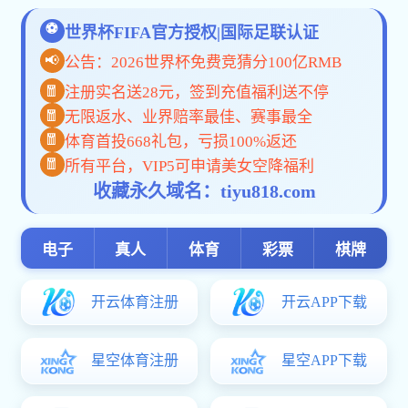
机
下载
软件下载
街机10博网体育备用网址
中文10博网体育备用网址
安卓10博网体育备用网址
模拟器大全
10博网体育备用网址排行榜
|
单机10博网体育备用网址大全
|
精美截图
角色扮演策略塔防体育竞速冒险解谜养成经营新开户送自助体
金39益智卡牌对战动作格斗飞行射击音乐10博网体育备用网址
您的位置：
首页
→
安卓单机
→
动作冒险
→ 战魂铭人内置修改器版 v3.2.1最新版