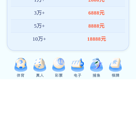
暴力三国2.1
动作格斗
兰陵王1.0.30
动作格斗
天天来战1.2.5.16
动作格斗
精选排行榜
侠剑奇缘
口袋精灵宝可梦
宠将
区块链10博网体育备用