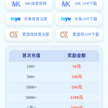
APP推荐
逃离方块：锈色旅
馆:Cube Escape
文字解谜
Rusty Lake
Hotel（附攻略）
v1.0.0
纪念碑谷官方正版
v2.5.5 安卓版
文字解谜
逃离方块：剧院
Cube Escape
冒险解谜
Theatre（附攻
略）V1.5
逃离方块:风车中
文汉化安卓版 v1.0
冒险解谜
逃离方块：风车小
屋:Cube Escape
冒险解谜
The Mill（附攻略
V1.0.1