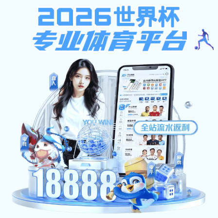
下载溜溜体育(中国)官方网站
单机10博网体育备用网址下载单机10博网体育备用网址下载基
地
最新10博网体育备用网址
|
热门10博网体育备用网址
|
10博
网体育备用网址大全
|
10博网体育备用网址专题
10博网体育备用网址榜单
专题
系列10博网体育备用网址
街机模拟
产品库
首
页
单