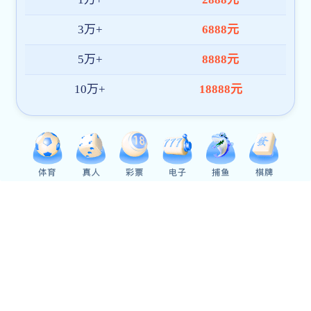
机械梦境dream
machine扑家汉化
冒险解谜
版V1.1
密室逃脱13秘密任
务700.00.03
文字解谜
狼人之夜手游
V1.2.2
冒险解谜
精选排行榜
侠剑奇缘
口袋精灵宝可梦
宠将
区块链10博网体育备用