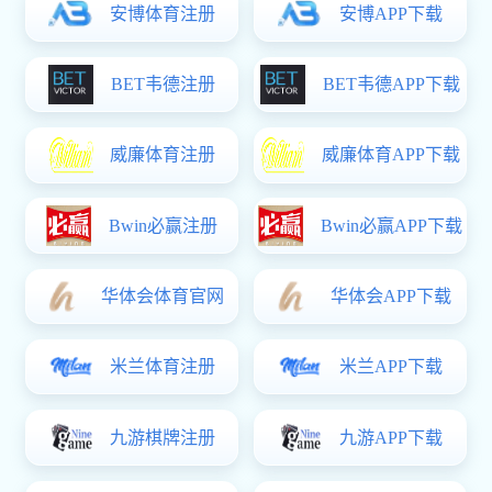
下载溜溜体育(中国)官方
网站:纸嫁衣7手游2025最
新版
好玩
0
坑爹
0
安卓下载
版本：
v1.0.0安卓版
分类：
文字解谜
大小：
119M
语言：
中文
时间：
2024-08-09 16:48
星级：
官网：暂无