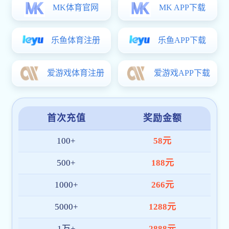
APP推荐
10博网体育备用网
址王决斗链接官方
卡牌对战
版v6.10.1011最新
版
我是大大侠
3.0.18.8.1
卡牌对战
三国杀3.8.7
卡牌对战
碧蓝航线官方版
9.6.11手机版
卡牌对战
变身吧主公内购特
别版下载1.7.1
卡牌对战