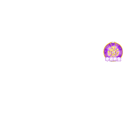
9、战斗之后还会获得丰厚战力品以及其他战斗少女。