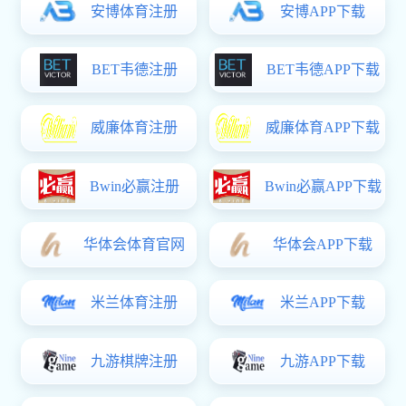
下载溜溜体育(中国)官方
网站:灰烬战线应用宝服下
载安装官方版
好玩
0
坑爹
0
安卓下载
版本：
v1.0.60
分类：
卡牌对战
大小：
1.53G
语言：
中文
时间：
2026-06-03 17:18
星级：
官网：https://www.asharms.com/