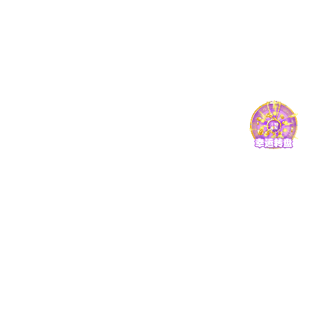
相关专题
兴趣社区类app推荐
现在的社交软件很多都属于比较混乱不正规的，有的
部落，今天小编就给大家...