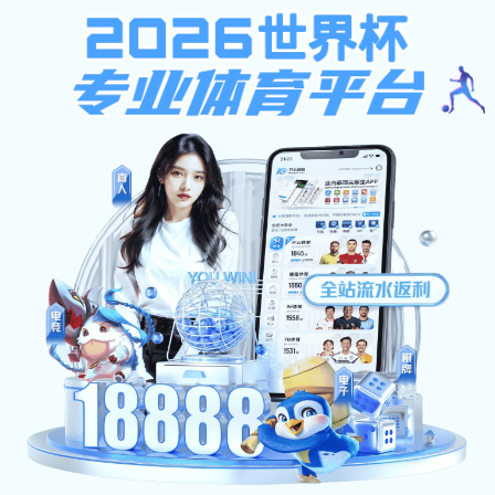
下载溜溜体育(中国)官方网站
单机10博网体育备用网址下载单机10博网体育备用网址下载基
地
最新10博网体育备用网址
|
热门10博网体育备用网址
|
10博
网体育备用网址大全
|
10博网体育备用网址专题
10博网体育备用网址榜单
专题
系列10博网体育备用网址
街机模拟
产品库
区块链
首
页