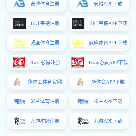
下载溜溜体育(中国)官方
网站:免费主题商店
好玩
0
坑爹
0
安卓下载
版本：
v1.22 安卓版
分类：
手机桌面
大小：
34.9M
语言：
中文
时间：
2026-07-10 13:32
星级：
官网：暂无