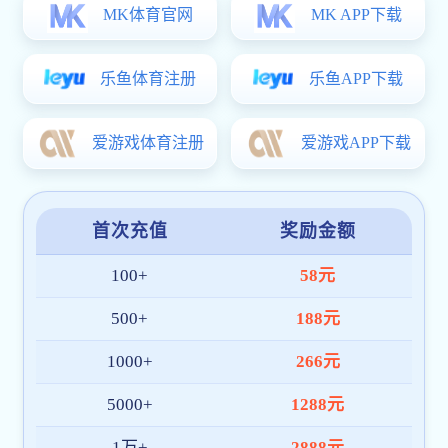
APP推荐
新趣app2.0.1安卓
版
影音媒体
酷狗音乐v20.6.6
官方版
影音媒体
精选排行榜
小肾魔盒app
以太坊交易软件
可以看2026世界杯直播
的软件
币交所交易平台