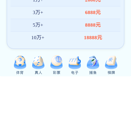
梦女ai聊天软件免费聊
天
合法的虚拟币交易平台
免费图片拼接软件
虚拟币看k线的软件
币交易所版本大全
虚拟币交易软件
人气10博网体育
备用网址
热门软件
详情
介绍
相关专题