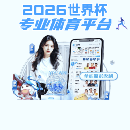
下载溜溜体育(中国)官方网站
单机10博网体育备用网址下载单机10博网体育备用网址下载基
地
最新10博网体育备用网址
|
热门10博网体育备用网址
|
10博
网体育备用网址大全
|
10博网体育备用网址专题
10博网体育备用网址榜单
专题
系列10博网体育备用网址
街机模拟
产品库
首
页
单