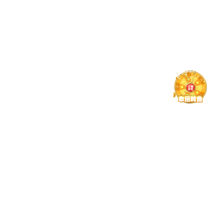
下载地址
下载溜溜体育(中国)官方网站:i主题2025最新版 v19.
相关文章
《天天飞车》将推出定制版MINI主题车
麻吉云游兑换码2025大全_麻吉云10博网体育备用
迅雷加速器口令兑换码2025最新合集_迅雷加速器20
香港持牌虚拟币交易所是哪几个？香港持牌虚拟币交
无尽冬日雪原运动会2025活动前瞻攻略
《番茄小说》vip激活码免费领取2025_如何免费获取
瓜子影视怎么用?瓜子影视下载安装教程最新2026
纸飞机telegeram怎么注册(2026最新有效注册教程)
麻吉云游兑换码是什么?麻吉云游兑换码2025大全
Grok4重磅升级：马斯克的AI野心与多重挑战​