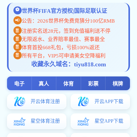
机
下载
软件下载
街机10博网体育备用网址
中文10博网体育备用网址
安卓10博网体育备用网址
模拟器大全
10博网体育备用网址排行榜
|
单机10博网体育备用网址大全
|
精美截图
影音媒体聊天通讯手机工具生活应用办公必备拍照摄影金融理
社交平台教育培训旅游出行
您的位置：
首页
→
手机软件
→
手机桌面
→ i主题2025最新版 v19.9.4.0