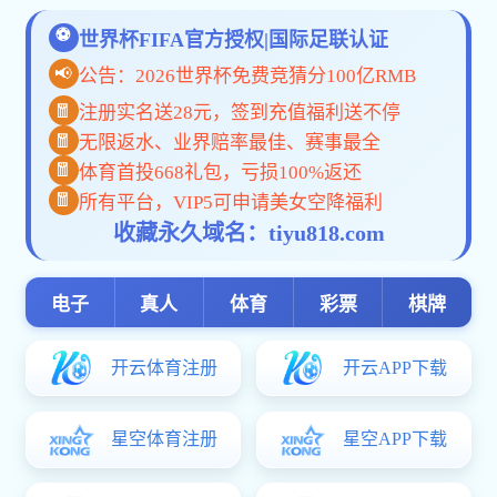
机
下载
软件下载
街机10博网体育备用网址
中文10博网体育备用网址
安卓10博网体育备用网址
模拟器大全
10博网体育备用网址排行榜
|
单机10博网体育备用网址大全
|
精美截图
影音媒体聊天通讯手机工具生活应用办公必备拍照摄影金融理
社交平台教育培训旅游出行
您的位置：
首页
→
手机软件
→
手机桌面
→ VIVOI主题降级软件 19.9.4.0