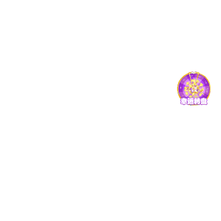
以上就是小编为大家准备的关于I主题使用教程了，希望可
下载溜溜体育(中国)官方网站:I主题怎么应用壁纸
1、在本站下载安装I主题，运行软件，点击上方选择壁纸