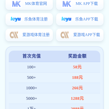
APP推荐
光环助手
2026v5.45.1官方
手机工具
最新版
微店输入法v1.4.0
安卓版
手机工具
vivo应用商店
v9.17.21.0官方最
手机工具
新版
爱吾10博网体育备
用网址宝盒安卓版
手机工具
v2.5.9.4
Freeme OS轻系统
V3.1.0官方免费版
手机工具
kingroot一键root