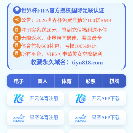
机
下载
软件下载
街机10博网体育备用网址
中文10博网体育备用网址
安卓10博网体育备用网址
模拟器大全
10博网体育备用网址排行榜
|
单机10博网体育备用网址大全
|
精美截图
影音媒体聊天通讯手机工具生活应用办公必备拍照摄影金融理
社交平台教育培训旅游出行
您的位置：
首页
→
手机软件
→
手机工具
→ vivoi主题app最新版 19.9.4.0安卓版