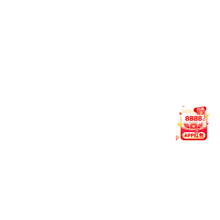
应用信息
名称：
i 主题
版本：
19.9.4.0
包名：
com.bbk.theme
MD5值：
b820452a589543e95d30a6b658e7fb2c