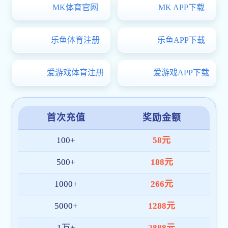
官网：暂无
APP推荐
新趣app2.0.1安卓
版
影音媒体
酷狗音乐v20.7.0
官方版
影音媒体
精选排行榜
小肾魔盒app
炒虚拟币软件
国外短剧平台永久更新
软件
FM广播剧软件免费版