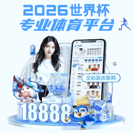
下载溜溜体育(中国)官方网站
单机10博网体育备用网址下载单机10博网体育备用网址下载基
地
最新10博网体育备用网址
|
热门10博网体育备用网址
|
10博
网体育备用网址大全
|
10博网体育备用网址专题
10博网体育备用网址榜单
专题
系列10博网体育备用网址
街机模拟
产品库
首
页
单