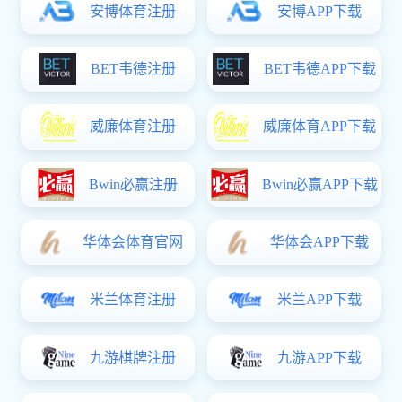
下载溜溜体育(中国)官方
网站:蓝莓影视app高级最
新版
好玩
0
坑爹
0
安卓下载
版本：
2.1.4免费版
分类：
影音媒体
大小：
41.7M
语言：
中文
时间：
2025-11-03 13:33
星级：
官网：暂无