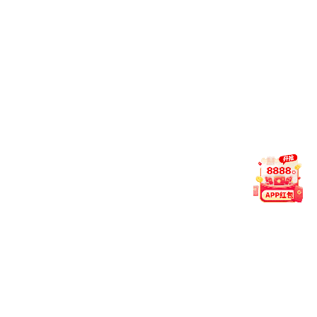
桃普勒(桃普勒星球)广播剧app1.0.
漫本之家APP安卓下载免费版
桃普勒星球(peachypeachplanet