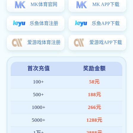
APP推荐
新趣app2.0.1安卓
版
影音媒体
酷狗音乐v20.6.6
官方版
影音媒体
精选排行榜
小肾魔盒app
币交所交易平台
梦女ai聊天软件免费聊
天
合法的虚拟币交易平台