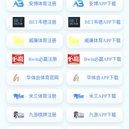
下载溜溜体育(中国)官方
网站:欧易自托管钱包官方
最新版
好玩
0
坑爹
0
安卓下载
版本：
v6.179.0
分类：
金融理财
大小：
339.1M
语言：
中文
时间：
2026-06-26 11:21
星级：