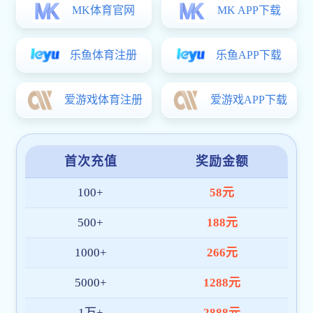
官网：暂无
APP推荐
精选排行榜
小肾魔盒app
比特币什么软件可以买
看外国漫画的免费软件
买虚拟币的app
能导入漫画源的漫画阅
读器
买币卖币软件
买数字货币用什么软件