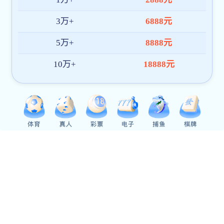
数字货币网格交易软件
炒虚拟币软件
国外短剧平台永久更新
软件
人气10博网体育
备用网址
热门软件
详情
介绍
相关专题
sky光遇北
部落冲突
部落冲突:
天天酷跑
欧易自托管钱包官方最新版是一款广受欢迎的数字资产管
最新
觅全物品
手游
皇室战争
1.0.139.0
v
捷、高效的数字货币交易体验。平台集成实时行情数据，
解锁版
v18.110.1
国服安卓
安卓版
v0.33.8(399977)
官方版
版38.2.1
趋势，助力用户迅速把握市场动态，更轻松地进行资产管
最新版
手机天猫
CamScanner
手机淘宝
携程旅行
商城
扫描全能
安卓版
app安卓版