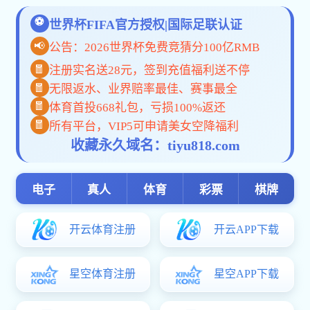
单
机
下载
软件下载
街机10博网体育备用网址
中文10博网体育备用网址
安卓10博网体育备用网址
模拟器大全
10博网体育备用网址排行榜
|
单机10博网体育备用网址大全
|
精美截图
影音媒体聊天通讯手机工具生活应用办公必备拍照摄影金融理
社交平台教育培训旅游出行
您的位置：
首页
→
手机软件
→
金融理财
→ 欧易自托管钱包官方最新版 v6.179.0