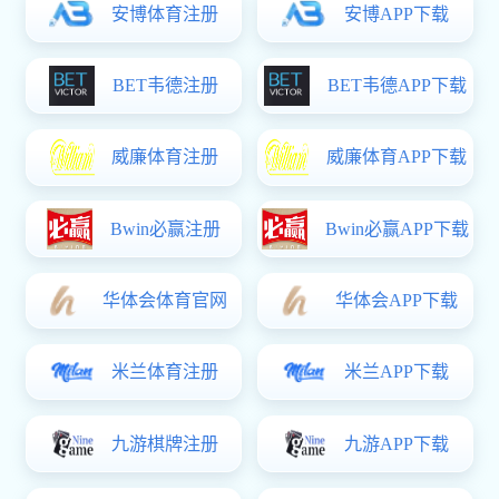
下载溜溜体育(中国)官方
网站:NullsClash部落冲突
无限钻石最新版本
好玩
0
坑爹
0
安卓下载
版本：
v18.200.6安卓版
分类：
策略塔防
大小：
328.5M
语言：
中文
时间：
2026-03-03 17:31
星级：
官网：暂无