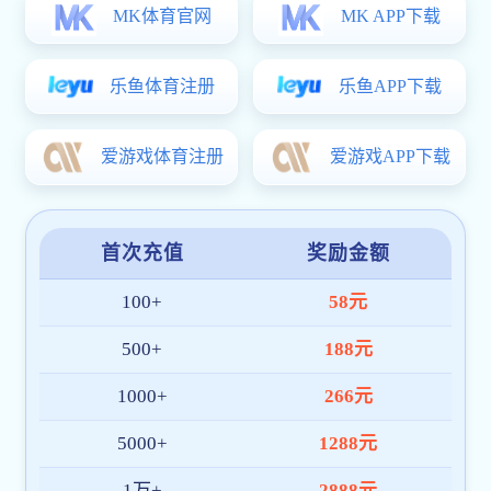
APP推荐
列王的纷争
11.11.0
策略塔防
天天传奇0.1.14
策略塔防
部落冲突手游
v18.104.2官方版
策略塔防
风云天下OL芒果
版v5.75最新版
策略塔防
战地征服v1.2026
策略塔防