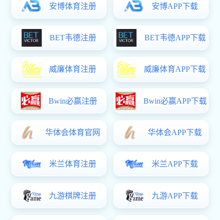
下载溜溜体育(中国)官方
网站:一起优诺安卓版
好玩
0
坑爹
0
安卓下载
版本：
v1.17.168
分类：
卡牌对战
大小：
658.4M
语言：
中文
时间：
2026-06-03 17:20
星级：
官网：暂无