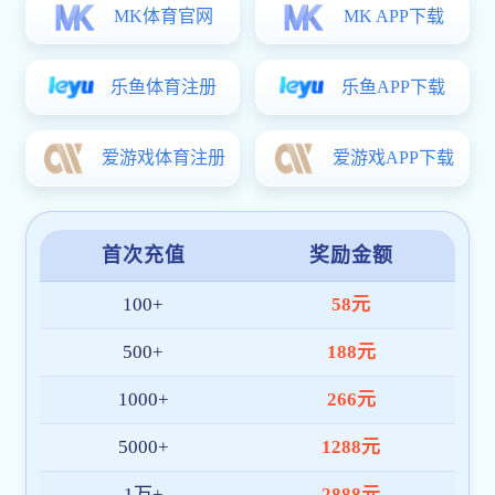
APP推荐
10博网体育备用网
址王决斗链接官方
卡牌对战
版v6.10.1011最新
版
我是大大侠
3.0.18.8.1
卡牌对战
三国杀3.8.7
卡牌对战
碧蓝航线官方版
9.6.11手机版
卡牌对战
变身吧主公内购特
别版下载1.7.1
卡牌对战
龙血战神v3.0.0 安