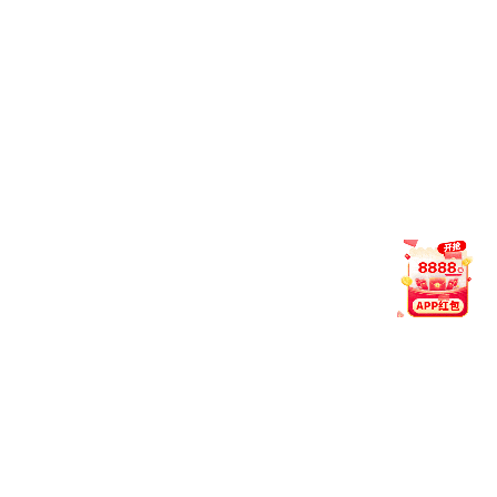
话说回来我被女生告白了啊汉化安装
花开溢香唤春来10博网体育备用网址
初恋彼此(初彼)10博网体育备用网址
百年夏末与怪石物语手机中文版1.