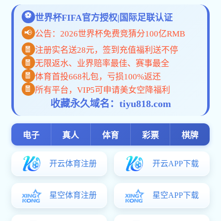
机
下载
软件下载
街机10博网体育备用网址
中文10博网体育备用网址
安卓10博网体育备用网址
模拟器大全
10博网体育备用网址排行榜
|
单机10博网体育备用网址大全
|
精美截图
影音媒体聊天通讯手机工具生活应用办公必备拍照摄影金融理
社交平台教育培训旅游出行
您的位置：
首页
→
手机软件
→
生活应用
→ 饿了么APP安卓版 v10.2.6