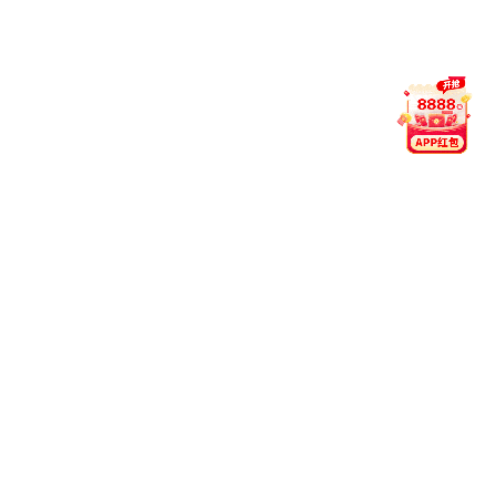
下载地址
下载溜溜体育(中国)官方网站:饿了么APP安卓版 v1
相关文章
饿了么不能用支付宝付款吗？饿了么支付宝无法付款
丧尸围城2变态任务：everyone knows slappy详解
宝开(Popcap)公司《宝石迷阵3》正式完整硬盘版正
《阴阳师》新手入坑攻略
索尼官方称App应用程序将会进军iPhone手机市场
Tap Tap Revenge 4大火下载量高达每小时25000次
僵尸困境 Trapped Dead 10博网体育备用网址的见解
《愤怒的小鸟》再度扩张范围 已登陆AppUp商店
微软X360系统更新给老10博网体育备用网址打AP2.