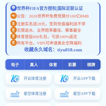
机
下载
软件下载
街机10博网体育备用网址
中文10博网体育备用网址
安卓10博网体育备用网址
模拟器大全
10博网体育备用网址排行榜
|
单机10博网体育备用网址大全
|
精美截图
影音媒体聊天通讯手机工具生活应用办公必备拍照摄影金融理
社交平台教育培训旅游出行
您的位置：
首页
→
手机软件
→
生活应用
→ 掌上12333全国通用版app v2.2.35安
版