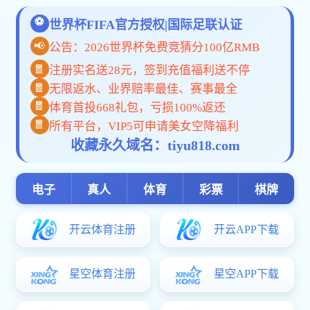
机
下载
软件下载
街机10博网体育备用网址
中文10博网体育备用网址
安卓10博网体育备用网址
模拟器大全
10博网体育备用网址排行榜
|
单机10博网体育备用网址大全
|
精美截图
影音媒体聊天通讯手机工具生活应用办公必备拍照摄影金融理
社交平台教育培训旅游出行
您的位置：
首页
→
手机软件
→
生活应用
→ 国家医保服务平台app安卓版
v1.3.30.8100 官方最新版