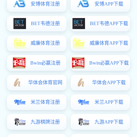
下载溜溜体育(中国)官方
网站:廊坊圈APP官方版
好玩
0
坑爹
0
安卓下载
版本：
2.0.5
分类：
生活应用
大小：
58.8M
语言：
中文
时间：
2026-06-03 17:12
星级：
官网：
null