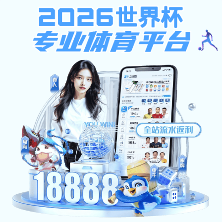
下载溜溜体育(中国)官方网站
单机10博网体育备用网址下载单机10博网体育备用网址下载基
地
最新10博网体育备用网址
|
热门10博网体育备用网址
|
10博
网体育备用网址大全
|
10博网体育备用网址专题
10博网体育备用网址榜单
专题
系列10博网体育备用网址
街机模拟
产品库
首
页
单