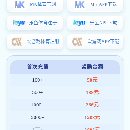
APP推荐
蚂蚁兼职安卓版
V2.1.6 官方最新版
生活应用
国家医保服务平台
app安卓版
生活应用
v1.3.28.8000 官方
最新版
58同城安卓版
v13.52.2官方最新
生活应用
版
生男生女早知道
v1.0 安卓版
生活应用
掌上12333全国通
用版appv2.2.24安
生活应用
卓版
乐途旅行官方版