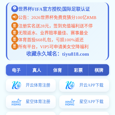
机
下载
软件下载
街机10博网体育备用网址
中文10博网体育备用网址
安卓10博网体育备用网址
模拟器大全
10博网体育备用网址排行榜
|
单机10博网体育备用网址大全
|
精美截图
影音媒体聊天通讯手机工具生活应用办公必备拍照摄影金融理
社交平台教育培训旅游出行
您的位置：
首页
→
手机软件
→
拍照摄影
→ 轻颜相机最新版app免费版 v10.6.3安
版