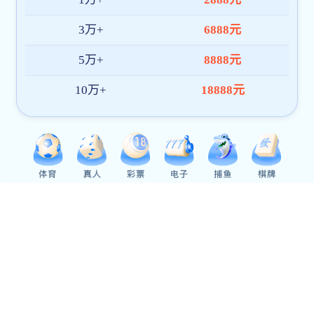
SNOW自拍相机安
卓版v10.5.1 安卓
拍照摄影
精选排行榜
小肾魔盒app
虚拟币平台排行榜
可以变声的键盘输入法
eth交易平台
2026世界杯比赛直播
app
欧冠直播高清免费观看
APP大全
免费看炒币行情的软件