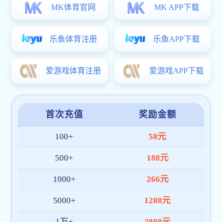
APP推荐
Meitu(美图秀秀安
卓版)v12.11.0官方
拍照摄影
正式版
腾讯相册管家最新
版v5.1.12
拍照摄影
轻颜相机最新版
app免费版v10.6.3
拍照摄影
安卓版
美颜相机2024最
新版v13.1.80
拍照摄影
天天P图
v7.2.0.4.363官方
拍照摄影
版